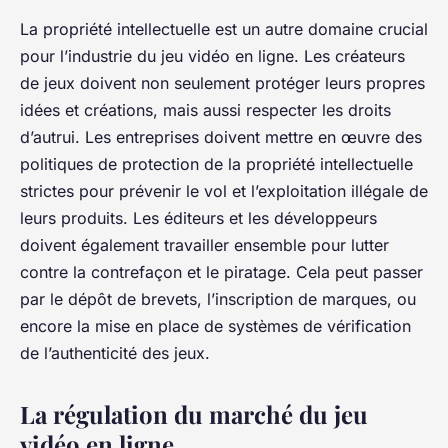
La propriété intellectuelle est un autre domaine crucial
pour l’industrie du jeu vidéo en ligne. Les créateurs
de jeux doivent non seulement protéger leurs propres
idées et créations, mais aussi respecter les droits
d’autrui. Les entreprises doivent mettre en œuvre des
politiques de protection de la propriété intellectuelle
strictes pour prévenir le vol et l’exploitation illégale de
leurs produits. Les éditeurs et les développeurs
doivent également travailler ensemble pour lutter
contre la contrefaçon et le piratage. Cela peut passer
par le dépôt de brevets, l’inscription de marques, ou
encore la mise en place de systèmes de vérification
de l’authenticité des jeux.
La régulation du marché du jeu
vidéo en ligne