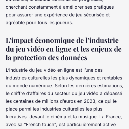
cherchant constamment à améliorer ses pratiques
pour assurer une expérience de jeu sécurisée et
agréable pour tous les joueurs.
L’impact économique de l’industrie
du jeu vidéo en ligne et les enjeux de
la protection des données
L’industrie du jeu vidéo en ligne est l’une des
industries culturelles les plus dynamiques et rentables
du monde numérique. Selon les dernières estimations,
le chiffre d’affaires du secteur du jeu vidéo a dépassé
les centaines de millions d’euros en 2023, ce qui le
place parmi les industries culturelles les plus
lucratives, devant le cinéma et la musique. La France,
avec sa "French touch", est particulièrement active