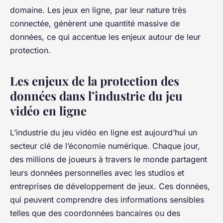
domaine. Les jeux en ligne, par leur nature très
connectée, génèrent une quantité massive de
données, ce qui accentue les enjeux autour de leur
protection.
Les enjeux de la protection des
données dans l’industrie du jeu
vidéo en ligne
L’industrie du jeu vidéo en ligne est aujourd’hui un
secteur clé de l’économie numérique. Chaque jour,
des millions de joueurs à travers le monde partagent
leurs données personnelles avec les studios et
entreprises de développement de jeux. Ces données,
qui peuvent comprendre des informations sensibles
telles que des coordonnées bancaires ou des