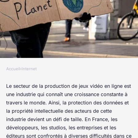
Accueil
›
Internet
INTERNET
Les défis de la protection des
Le secteur de la production de jeux vidéo en ligne est
une industrie qui connaît une croissance constante à
données de l'industrie du jeu
travers le monde. Ainsi, la protection des données et
vidéo en ligne
la propriété intellectuelle des acteurs de cette
industrie devient un défi de taille. En France, les
Arthur
•
27 décembre 2023
•
6 min de lecture
développeurs, les studios, les entreprises et les
éditeurs sont confrontés à diverses difficultés dans ce