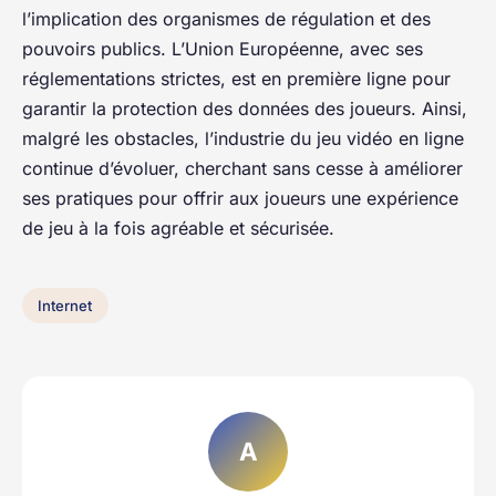
l’implication des organismes de régulation et des
pouvoirs publics. L’Union Européenne, avec ses
réglementations strictes, est en première ligne pour
garantir la protection des données des joueurs. Ainsi,
malgré les obstacles, l’industrie du jeu vidéo en ligne
continue d’évoluer, cherchant sans cesse à améliorer
ses pratiques pour offrir aux joueurs une expérience
de jeu à la fois agréable et sécurisée.
Internet
A