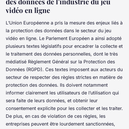
des données de l’industrie du jeu
vidéo en ligne
L’Union Européenne a pris la mesure des enjeux liés à
la protection des données dans le secteur du jeu
vidéo en ligne. Le Parlement Européen a ainsi adopté
plusieurs textes législatifs pour encadrer la collecte et
le traitement des données personnelles, dont le très
médiatisé Règlement Général sur la Protection des
Données (RGPD). Ces textes imposent aux acteurs du
secteur de respecter des règles strictes en matière de
protection des données. Ils doivent notamment
informer clairement les utilisateurs de l’utilisation qui
sera faite de leurs données, et obtenir leur
consentement explicite pour les collecter et les traiter.
De plus, en cas de violation de ces règles, les
entreprises peuvent être lourdement sanctionnées,