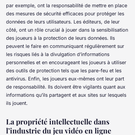
par exemple, ont la responsabilité de mettre en place
des mesures de sécurité efficaces pour protéger les
données de leurs utilisateurs. Les éditeurs, de leur
côté, ont un rôle crucial à jouer dans la sensibilisation
des joueurs à la protection de leurs données. Ils
peuvent le faire en communiquant régulièrement sur
les risques liés à la divulgation d’informations
personnelles et en encourageant les joueurs à utiliser
des outils de protection tels que les pare-feu et les
antivirus. Enfin, les joueurs eux-mêmes ont leur part
de responsabilité. Ils doivent être vigilants quant aux
informations qu’ils partagent et aux sites sur lesquels
ils jouent.
La propriété intellectuelle dans
l’industrie du jeu vidéo en ligne